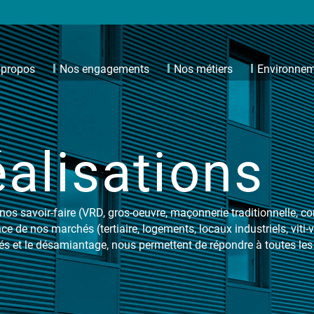
 propos
Nos engagements
Nos métiers
Environne
alisations
 nos savoir-faire (VRD, gros-oeuvre, maçonnerie traditionnelle, co
ence de nos marchés (tertiaire, logements, locaux industriels, viti-vi
sés et le désamiantage, nous permettent de répondre à toutes le