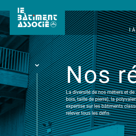
À
Nos ré
La diversité de nos métiers et de
bois, taille de pierre), la polyval
expertise sur les bâtiments clas
relever tous les défis.