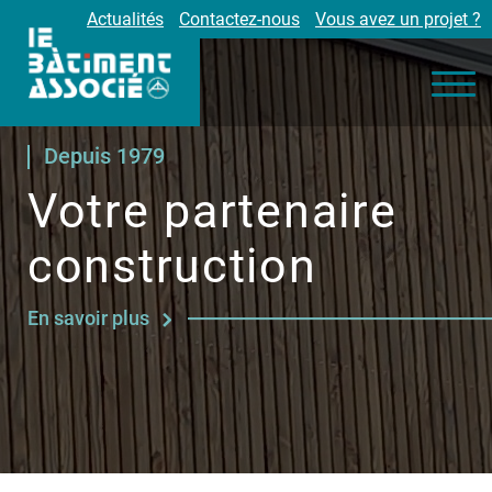
Actualités
Contactez-nous
Vous avez un projet ?
Nos engagements
Nos métiers
Environnement
Depuis 1979
Réalisations
Votre partenaire
Partenaires
construction
Carrières
En savoir plus