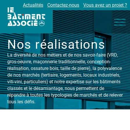
Actualités
Contactez-nous
Vous avez un projet ?
Nos engagements
Nos métiers
Environnement
Nos réalisations
Réalisations
La diversité de nos métiers et de nos savoir-faire (VRD,
Partenaires
gros-oeuvre, maçonnerie traditionnelle, conception-
Carrières
réalisation, ossature bois, taille de pierre), la polyvalence
de nos marchés (tertiaire, logements, locaux industriels,
viti-vini, particuliers) et notre expertise sur les bâtiments
classés et le désamiantage, nous permettent de
répondre à toutes les typologies de marchés et de relever
tous les défis.