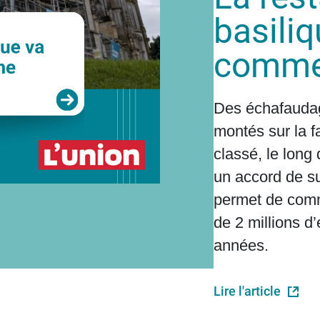
basiliq
commen
Des échafauda
montés sur la fa
classé, le lon
un accord de su
permet de comm
de 2 millions d’
années.
Lire l'article