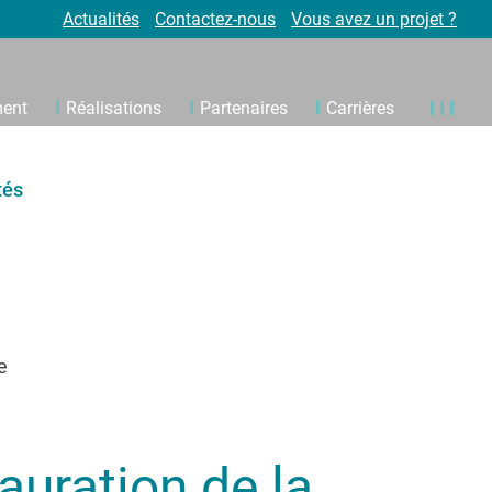
Actualités
Contactez-nous
Vous avez un projet ?
ment
Réalisations
Partenaires
Carrières
tés
e
auration de la