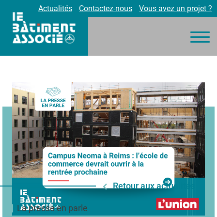
Actualités
Contactez-nous
Vous avez un projet ?
Nos engagements
Nos métiers
Environnement
Réalisations
Partenaires
Carrières
Retour aux actualités
La presse en parle